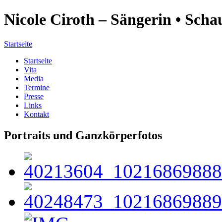
Nicole Ciroth – Sängerin • Scha
Startseite
Startseite
Vita
Media
Termine
Presse
Links
Kontakt
Portraits und Ganzkörperfotos